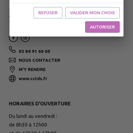
REFUSER
VALIDER MON CHOIX
67 et 73 rue François Mitterrand
70170 Port-sur-Saône
AUTORISER
03 84 91 66 00
NOUS CONTACTER
M'Y RENDRE
www.cctds.fr
HORAIRES D'OUVERTURE
Du lundi au vendredi :
de 8h30 à 12h00