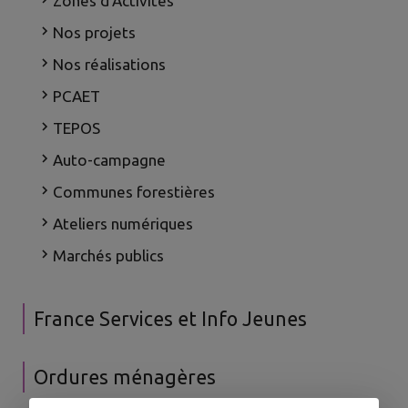
Zones d'Activités
Nos projets
Nos réalisations
PCAET
TEPOS
Auto-campagne
Communes forestières
Ateliers numériques
Marchés publics
France Services et Info Jeunes
Ordures ménagères