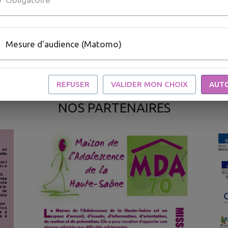
nt
du quotidien au sein de ce nouveau
guichet unique.
Et aussi un accès à des postes
Mesure d'audience (Matomo)
informatiques en libre-service dans un lieu
agréable et convivial.
REFUSER
VALIDER MON CHOIX
AUT
NOS PARTENAIRES