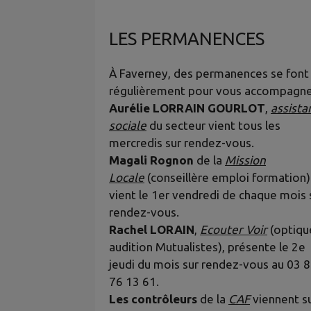
LES PERMANENCES
À Faverney, des permanences se font
régulièrement pour vous accompagne
Aurélie LORRAIN GOURLOT
,
assista
sociale
du secteur vient tous les
mercredis sur rendez-vous.
Magali Rognon
de la
Mission
Locale
(conseillère emploi formation)
vient le 1er vendredi de chaque mois 
rendez-vous.
Rachel LORAIN
,
Ecouter Voir
(optiqu
audition Mutualistes), présente le 2e
jeudi du mois sur rendez-vous au 03 
76 13 61.
Les contrôleurs
de la
CAF
viennent s