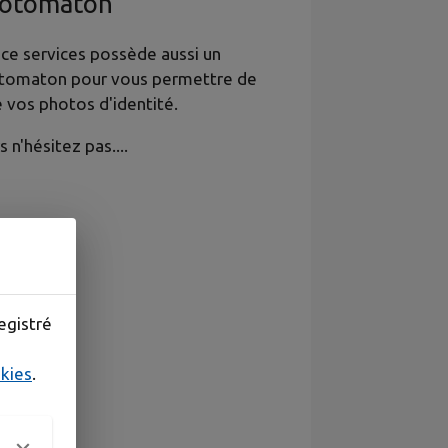
otomaton
ce services possède aussi un
tomaton pour vous permettre de
e vos photos d'identité.
s n'hésitez pas....
egistré
okies
.