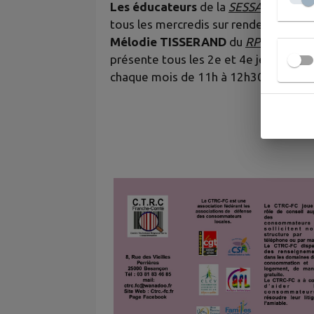
Les éducateurs
de la
SESSAD
vienne
tous les mercredis sur rendez-vous.
Mélodie TISSERAND
du
RPE
est
présente tous les 2e et 4e jeudis de
chaque mois de 11h à 12h30.