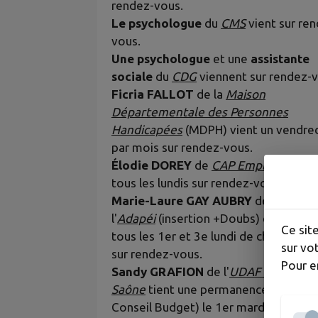
rendez-vous.
Le psychologue
du
CMS
vient sur re
vous.
Une psychologue
et une
assistante
sociale
du
CDG
viennent sur rendez-v
Ficria FALLOT
de la
Maison
Départementale des Personnes
Handicapées
(MDPH) vient un vendre
par mois sur rendez-vous.
Élodie DOREY
de
CAP Emploi 70
vien
tous les lundis sur rendez-vous
Marie-Laure GAY AUBRY
de
l'
Adapéi
(insertion +Doubs) est prése
Ce sit
tous les 1er et 3e lundi de chaque mo
sur vot
sur rendez-vous.
Pour e
Sandy GRAFION
de l'
UDAF Haute-
Saône
tient une permanence PCB (Poi
Conseil Budget) le 1er mardi du mois.