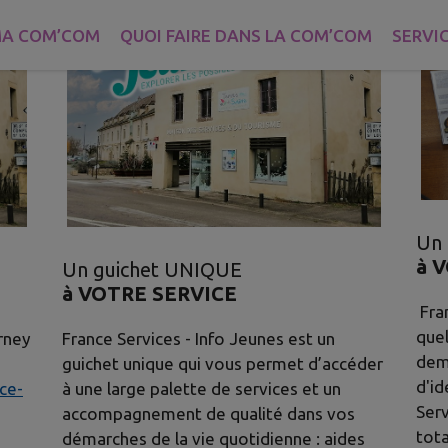
A COM’COM
QUOI FAIRE DANS LA COM’COM
SERVI
Un 
à 
Un guichet UNIQUE
à VOTRE SERVICE
Fran
quel
France Services - Info Jeunes est un
rney
dema
guichet unique qui vous permet d’accéder
d'id
à une large palette de services et un
ce-
Ser
accompagnement de qualité dans vos
tota
démarches de la vie quotidienne : aides