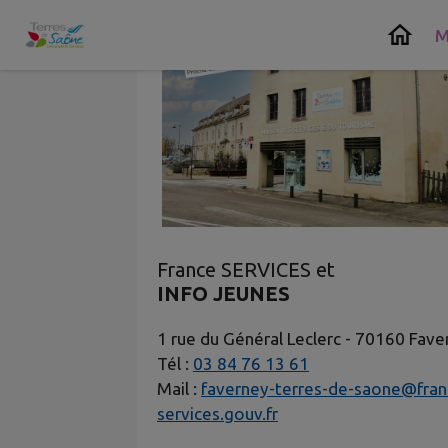
Contenu
Menu
Recherche
Pied de page
M
France SERVICES et
INFO JEUNES
1 rue du Général Leclerc - 70160 Fave
Tél :
03 84 76 13 61
Mail :
faverney-terres-de-saone@fran
services.gouv.fr