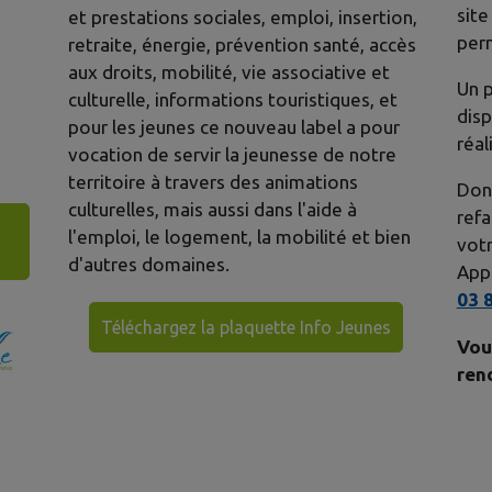
site
et prestations sociales, emploi, insertion,
per
retraite, énergie, prévention santé, accès
aux droits, mobilité, vie associative et
Un 
culturelle, informations touristiques, et
disp
pour les jeunes ce nouveau label a pour
réal
vocation de servir la jeunesse de notre
territoire à travers des animations
Donc
culturelles, mais aussi dans l'aide à
refa
l'emploi, le logement, la mobilité et bien
votr
d'autres domaines.
Appe
03 
Téléchargez la plaquette Info Jeunes
Vou
ren