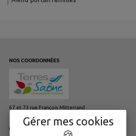
NOS COORDONNÉES
67 et 73 rue François Mitterrand
70170 Port-sur-Saône
Gérer mes cookies
🍪