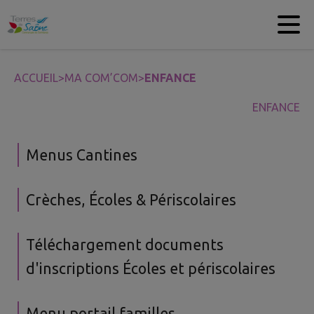
Contenu
Menu
Recherche
Pied de page
ACCUEIL
>
MA COM’COM
>
ENFANCE
ENFANCE
Menus Cantines
Crèches, Écoles & Périscolaires
Téléchargement documents
d'inscriptions Écoles et périscolaires
Menu portail familles