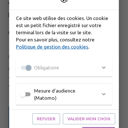
03 84 91 66 00
NOUS CONTACTER
Ce site web utilise des cookies. Un cookie
M'Y RENDRE
est un petit fichier enregistré sur votre
terminal lors de la visite sur le site.
www.cctds.fr
Pour en savoir plus, consultez notre
Politique de gestion des cookies
.
HORAIRES D'OUVERTURE
Obligatoire
Du lundi au vendredi :
de 8h30 à 12h00
et de 13h30 à 17h00
Mesure d'audience
(Matomo)
REFUSER
VALIDER MON CHOIX