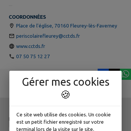
COORDONNÉES
Place de l'église, 70160 Fleurey-lès-Faverney
periscolairefleurey@cctds.fr
www.cctds.fr
07 50 75 12 27
Gérer mes cookies
🍪
Ce site web utilise des cookies. Un cookie
NOS COORDONNÉES
est un petit fichier enregistré sur votre
terminal lors de la visite sur le site.