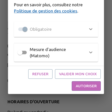
Pour en savoir plus, consultez notre
Politique de gestion des cookies
.
67 et 73 rue François Mitterrand
Obligatoire
70170 Port-sur-Saône
Mesure d'audience
(Matomo)
03 84 91 66 00
NOUS CONTACTER
M'Y RENDRE
REFUSER
VALIDER MON CHOIX
www.cctds.fr
AUTORISER
HORAIRES D'OUVERTURE