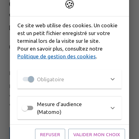
🍪
03 84 91 66 00
Ce site web utilise des cookies. Un cookie
NOUS CONTACTER
est un petit fichier enregistré sur votre
M'Y RENDRE
terminal lors de la visite sur le site.
www.cctds.fr
Pour en savoir plus, consultez notre
Politique de gestion des cookies
.
HORAIRES D'OUVERTURE
Obligatoire
Du lundi au vendredi :
de 8h30 à 12h00
Mesure d'audience
et de 13h30 à 17h00
(Matomo)
REFUSER
VALIDER MON CHOIX