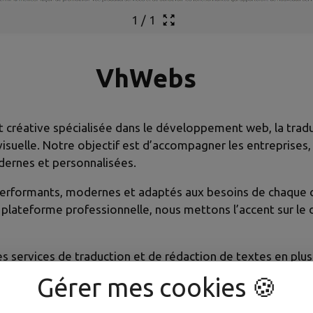
1
/
1
VhWebs
créative spécialisée dans le développement web, la traduc
 visuelle. Notre objectif est d’accompagner les entreprise
dernes et personnalisées.
erformants, modernes et adaptés aux besoins de chaque cli
 plateforme professionnelle, nous mettons l’accent sur le de
ervices de traduction et de rédaction de textes en plusie
’un public international. Nous créons des contenus clairs
Gérer mes cookies 🍪