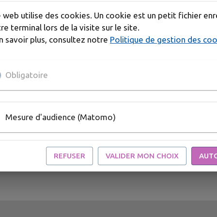
gos et des identités visuelles uniques pour renforcer l’i
e web utilise des cookies. Un cookie est un petit fichier enr
stratégie afin de proposer des solutions complètes qui val
re terminal lors de la visite sur le site.
n savoir plus, consultez notre
Politique de gestion des co
Obligatoire
e
Mesure d'audience (Matomo)
REFUSER
VALIDER MON CHOIX
AUT