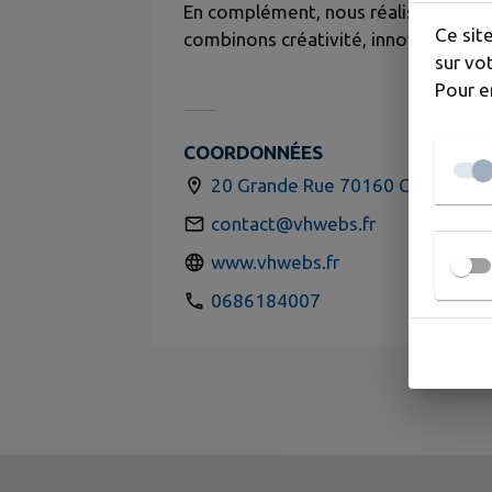
En complément, nous réalisons des lo
Ce sit
combinons créativité, innovation et 
sur vot
Pour e
COORDONNÉES
20 Grande Rue 70160 Contréglis
contact@vhwebs.fr
www.vhwebs.fr
0686184007