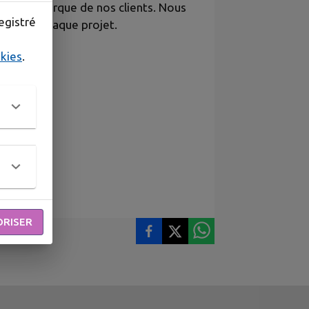
mage de marque de nos clients. Nous
egistré
orisent chaque projet.
okies
.
ORISER