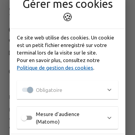
Gérer mes cookies
67 et 73 rue François Mitterrand
🍪
70170 Port-sur-Saône
Ce site web utilise des cookies. Un cookie
03 84 91 66 00
est un petit fichier enregistré sur votre
terminal lors de la visite sur le site.
NOUS CONTACTER
Pour en savoir plus, consultez notre
M'Y RENDRE
Politique de gestion des cookies
.
www.cctds.fr
Obligatoire
HORAIRES D'OUVERTURE
Du lundi au vendredi :
Mesure d'audience
de 8h30 à 12h00
(Matomo)
et de 13h30 à 17h00