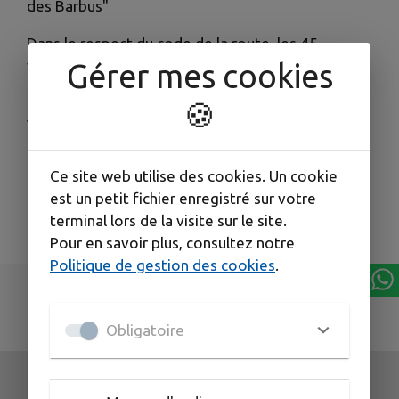
des Barbus"
Dans le respect du code de la route, les 45
voitures traverseront Purgerot à vitesse
Gérer mes cookies
modérée.
🍪
Venez nombreux les voir passer dans la Grande
rue le dimanche 7 juin dans la matinée.
Ce site web utilise des cookies. Un cookie
est un petit fichier enregistré sur votre
Publié par YdM
terminal lors de la visite sur le site.
Pour en savoir plus, consultez notre
Politique de gestion des cookies
.
Obligatoire