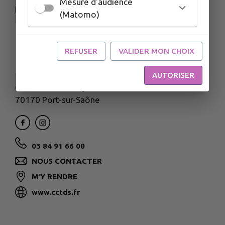
Mesure d'audience
NOS COORDONNÉES
(Matomo)
REFUSER
VALIDER MON CHOIX
AUTORISER
67 et 73 rue François Mitterrand
70170 Port-sur-Saône
03 84 91 66 00
NOUS CONTACTER
M'Y RENDRE
www.cctds.fr