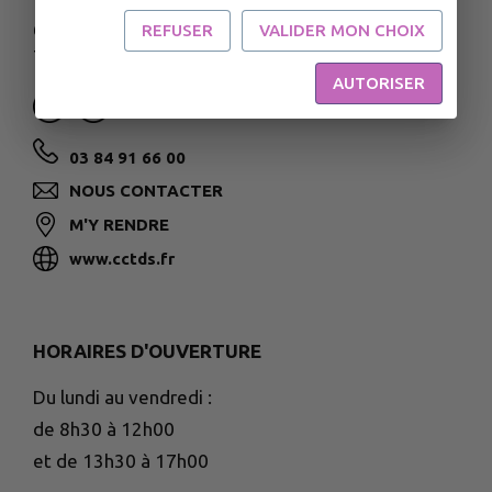
67 et 73 rue François Mitterrand
REFUSER
VALIDER MON CHOIX
70170 Port-sur-Saône
AUTORISER
03 84 91 66 00
NOUS CONTACTER
M'Y RENDRE
www.cctds.fr
HORAIRES D'OUVERTURE
Du lundi au vendredi :
de 8h30 à 12h00
et de 13h30 à 17h00